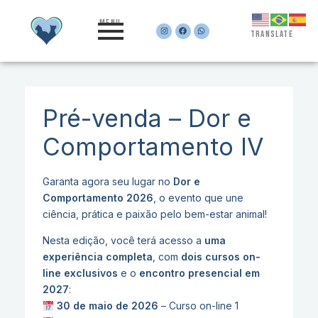
Ir
menu
para
Instagram
Facebook
Whatsapp
translate
o
conteúdo
Pré-venda – Dor e
Comportamento IV
Garanta agora seu lugar no
Dor e
Comportamento 2026
, o evento que une
ciência, prática e paixão pelo bem-estar animal!
Nesta edição, você terá acesso a
uma
experiência completa
, com
dois cursos on-
line exclusivos
e o
encontro presencial em
2027
:
30 de maio de 2026
– Curso on-line 1